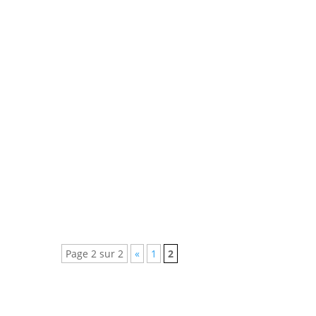
Digiposte est un coffre-fort
numérique et un assistant
personnel qui vous aide à gérer vos
documents et le quotidien de votre
famille en toute simplicité.
Page 2 sur 2
«
1
2