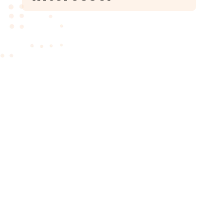
Messages tardifs, groupes de travail,
demandes en dehors des horaires, pression
implicite de répondre… L’usage de WhatsApp
au travail soulève de nombreuses questions