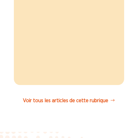
transfert, que ce soit via une
franchise Brioche Dorée ou une
location de gérance Brioche Dorée,
est important pour anticiper les
changements, protéger vos droits
et maintenir l’emploi.
Voir tous les articles de cette rubrique