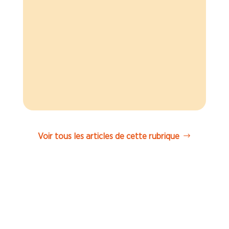
Brioche Dorée ESSCA Boulogne
fermera ses portes le 30 juin 2025.
Un départ lié à l’évolution des
attentes de l’école.
Voir tous les articles de cette rubrique