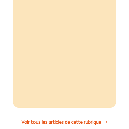
Salaires Brioche Dorée : pourquoi les
minimas conventionnels pèsent plus
que les NAO et quelles
conséquences pour les salariés.
Voir tous les articles de cette rubrique