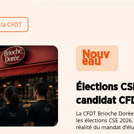
 la CFDT
Nouv
eau
Élections CS
candidat CF
La CFDT Brioche Dorée
les élections CSE 2026.
réalité du mandat d’élu