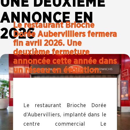
UNE DEUXIÈME
ANNONCE EN
Le restaurant Brioche
2026
Dorée Aubervilliers fermera
fin avril 2026. Une
deuxième fermeture
annoncée cette année dans
un réseau en évolution.
Le restaurant Brioche Dorée
d’Aubervilliers, implanté dans le
centre commercial Le