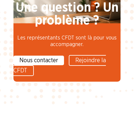
Une question ? Un
problème ?
Les représentants CFDT sont là pour vous
accompagner.
Nous contacter
Rejoindre la
CFDT